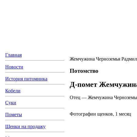
Главная
Жемчужина Черноземья Радмил
Новости
Потомство
История питомника
Д-помет Жемчужин
Кобели
Отец — Жемчужина Черноземь
Суки
Фотографии щенков, 1 месяц
Пометы
Щенки на продажу