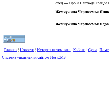
отец — Оро и Плата-де Гранде
Жемчужина Черноземья Яни
Жемчужина Черноземья Ядра
Главная
¦
Новости
¦
История питомника
¦
Кобели
¦
Суки
¦
Поме
Система управления сайтом HostCMS